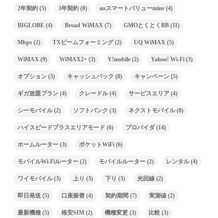
2年契約
(5)
3年契約
(8)
auスマートバリューmine
(4)
BIGLOBE
(4)
Broad WiMAX
(7)
GMOとくとくBB
(11)
Mbps
(2)
TXビームフォーミング
(2)
UQ WiMAX
(5)
WiMAX
(9)
WiMAX2+
(3)
Y!mobile
(2)
Yahoo! Wi-Fi
(3)
オプション
(3)
キャッシュバック
(8)
キャンペーン
(5)
ギガ放題プラン
(4)
クレードル
(4)
サービスエリア
(4)
シーモバイル
(2)
ソフトバンク
(3)
ネクストモバイル
(8)
ハイスピードプラスエリアモード
(6)
プロバイダ
(14)
ホームルーター
(3)
ポケットWiFi
(6)
モバイルWi-Fiルーター
(2)
モバイルルーター
(2)
レンタル
(4)
ワイモバイル
(3)
上り
(3)
下り
(3)
光回線
(2)
即日発送
(5)
口座振替
(4)
契約期間
(7)
実測値
(2)
最新機種
(5)
格安SIM
(2)
機種変更
(3)
比較
(3)