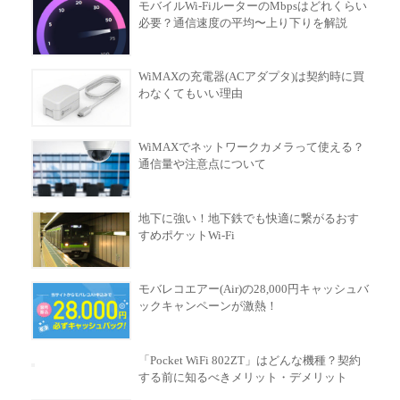
モバイルWi-FiルーターのMbpsはどれくらい
必要？通信速度の平均〜上り下りを解説
WiMAXの充電器(ACアダプタ)は契約時に買
わなくてもいい理由
WiMAXでネットワークカメラって使える？
通信量や注意点について
地下に強い！地下鉄でも快適に繋がるおす
すめポケットWi-Fi
モバレコエアー(Air)の28,000円キャッシュバ
ックキャンペーンが激熱！
「Pocket WiFi 802ZT」はどんな機種？契約
する前に知るべきメリット・デメリット