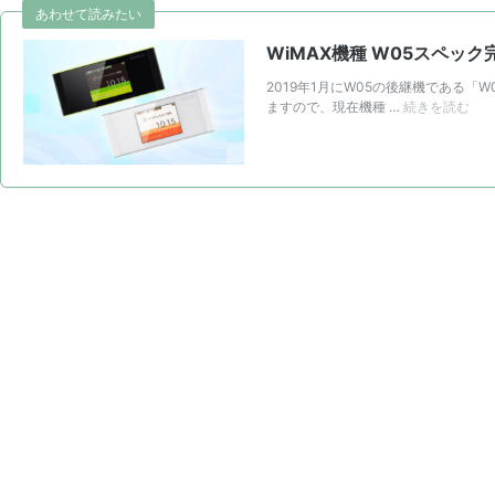
あわせて読みたい
WiMAX機種 W05スペッ
2019年1月にW05の後継機である「
Wi
ますので、現在機種 …
続きを読む
機
種
W0
ス
ペ
ッ
ク
完
全
ガ
イ
ド！
契
約
す
べ
き
プ
ロ