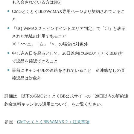
も入会されている方は
NG
）
GMO
とくとく
BB
の
WiMAX
専用ページより契約されているこ
と
「
UQ WiMAX
２＋ピンポイントエリア判定」で「〇」と表示
された地域の利用であること
※「○〜△」「△」「×」の場合は対象外
申し込み日を起点として、
20
日以内に
GMO
とくとく
BB
の方
で返品を確認できること
事前にキャンセルの連絡をされていること ※連絡なしの直
接返品は対象外
詳細は、以下の
GMO
とくとく
BB
公式サイトの「
20
日以内の解約違
約金無料キャンセル適用について」をご覧ください。
参照：
GMO
とくとく
BB WiMAX
２＋注意事項