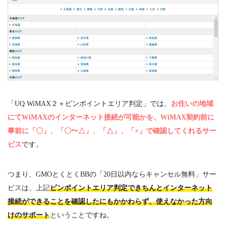
「
UQ WiMAX
２＋ピンポイントエリア判定」では、
お住いの地域
にてWiMAXのインターネット接続が可能かを、WiMAX契約前に
事前に「〇」、「〇〜△」、「△」、「×」で確認してくれるサー
ビス
です。
つまり、
GMO
とくとく
BB
の「
20
日以内ならキャンセル無料」サー
ビスは、上記
ピンポイントエリア判定できちんとインターネット
接続ができることを確認したにもかかわらず、使えなかった方向
けのサポート
ということですね。