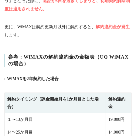
う」となった際に、
返品が8日を過ぎてしまうと、初期契約解除制
度は適用されません。
更に、
WiMAX
は契約更新月以外に解約すると、
解約違約金が発生
します。
参考：
WiMAX
の解約違約金の金額表（
UQ WiMAX
の場合）
□WiMAXを2年契約した場合
解約タイミング（課金開始月を1か月目とした場
解約違約
合）
金
１〜13か月目
19,000円
14〜25か月目
14,000円