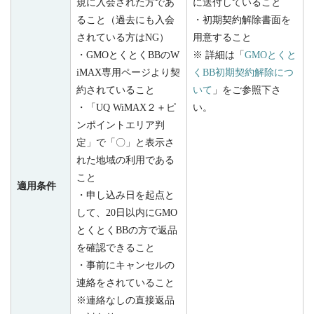
規に入会された方であ
に送付していること
ること（過去にも入会
・初期契約解除書面を
されている方は
NG
）
用意すること
・
GMO
とくとく
BB
の
W
※ 詳細は「
GMO
とくと
iMAX
専用ページより契
く
BB
初期契約解除につ
約されていること
いて
」をご参照下さ
・「
UQ WiMAX
２＋ピ
い。
ンポイントエリア判
定」で「〇」と表示さ
れた地域の利用である
こと
適用条件
・申し込み日を起点と
して、
20
日以内に
GMO
とくとく
BB
の方で返品
を確認できること
・事前にキャンセルの
連絡をされていること
※連絡なしの直接返品