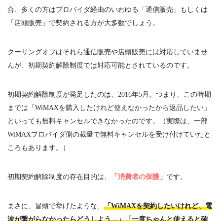
合、多くの方はプロバイダ経由のいわゆる「通信販売」もしくは
「店頭販売」で契約される方が大多数でしょう。
クーリングオフはそれら通信販売や店頭販売には対応していませ
んが、初期契約解除制度では対応可能とされているのです。
初期契約解除制度が発足したのは、
2016
年
5
月。つまり、この時期
までは「
WiMAX
を購入したけれど使えなかったから返品したい」
といっても無料キャンセルできなかったのです。（実際は、一部
WiMAX
プロバイダ側の裁量で無料キャンセルを受け付けていたと
ころもあります。）
初期契約解除制度の存在目的は、
「消費者の保護」
です。
まさに、冒頭で挙げたような、
「WiMAXを契約したいけれど、電
波が繋がらなかったらどうしよう…」「一度ちゃんと使えると確