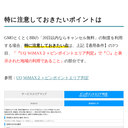
特に注意しておきたいポイントは
GMOとくとく
BB
の「
20
日以内ならキャンセル無料」の制度を利用
する場合、
特に注意しておきたい点
は、上記【適用条件】の
3
つ
目、
「『UQ WiMAX２＋ピンポイントエリア判定』で『〇』と表
示された地域の利用であること」
の部分です。
参照：
UQ WiMAX２＋ピンポイントエリア判定