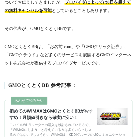
ついてお伝えしてきましたが、
プロバイダによっては8日を超えて
の無料キャンセルを可能
としているところもあります。
その代表が、
GMO
とくとく
BB
です。
GMOとくとく
BB
は、「お名前
.com
」や「
GMO
クリック証券」、
「
GMO
クラウド」など多くのサービスを展開する
GMO
インターネ
ット株式会社が提供するプロバイダサービスです。
GMO
とくとく
BB
参考記事：