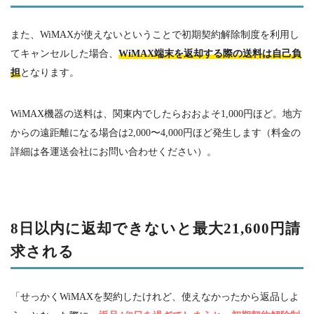
また、
WiMAX
が使えないということで初期契約解除制度を利用し
てキャンセルした場合、
WiMAX端末を返却する際の送料は自己負
担
となります。
WiMAX機器の送料は、関東内でしたらおおよそ
1,000
円ほど。地方
からの遠距離になる場合は
2,000
〜
4,000
円ほど発生します（料金の
詳細は各運送会社にお問い合わせください）。
8
日以内に返却できないと最大
21,600
円請
求される
「せっかく
WiMAX
を契約したけれど、使えなかったから返品しよ