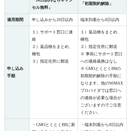
「20日以内ならキャン
「初期契約解除」
セル無料」
適用期間
申し込みから
20
日以内
端末到着から
8
日以内
１）サポート窓口に連
１）返品物をまとめ、
絡
梱包
２）返品物をまとめ、
２）指定住所に郵送
梱包
※ 事前にサポート窓口
３）指定住所に郵送
への連絡義務はなし
申し込み
※
GMO
とくとく
BB
の
手順
初期契約解除の手順に
なります。他の
WiMAX
プロバイダでは窓口へ
の連絡が必要な場合が
ございますのでご注意
ください。
・
GMO
とくとく
BB
に新
・端末到着から
8
日以内