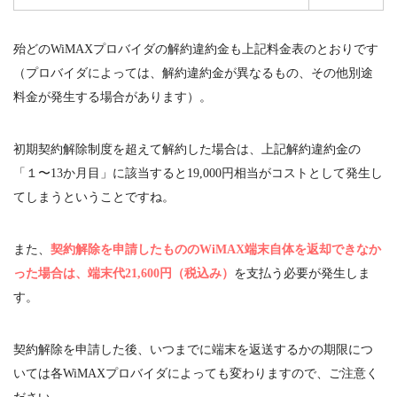
殆どの
WiMAX
プロバイダの解約違約金も上記料金表のとおりです
（プロバイダによっては、解約違約金が異なるもの、その他別途
料金が発生する場合があります）。
初期契約解除制度を超えて解約した場合は、上記解約違約金の
「１〜
13
か月目」に該当すると
19,000
円相当がコストとして発生し
てしまうということですね。
また、
契約解除を申請したもののWiMAX端末自体を返却できなか
った場合は、端末代21,600円（税込み）
を支払う必要が発生しま
す。
契約解除を申請した後、いつまでに端末を返送するかの期限につ
いては各
WiMAX
プロバイダによっても変わりますので、ご注意く