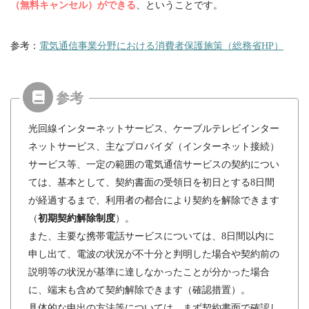
（無料キャンセル）ができる
、ということです。
参考：
電気通信事業分野における消費者保護施策（総務省
HP
）
光回線インターネットサービス、ケーブルテレビインター
ネットサービス、主なプロバイダ（インターネット接続）
サービス等、一定の範囲の電気通信サービスの契約につい
ては、基本として、契約書面の受領日を初日とする
8
日間
が経過するまで、利用者の都合により契約を解除できます
（
初期契約解除制度
）。
また、主要な携帯電話サービスについては、
8
日間以内に
申し出て、電波の状況が不十分と判明した場合や契約前の
説明等の状況が基準に達しなかったことが分かった場合
に、端末も含めて契約解除できます（確認措置）。
具体的な申出の方法等については、まず契約書面で確認し