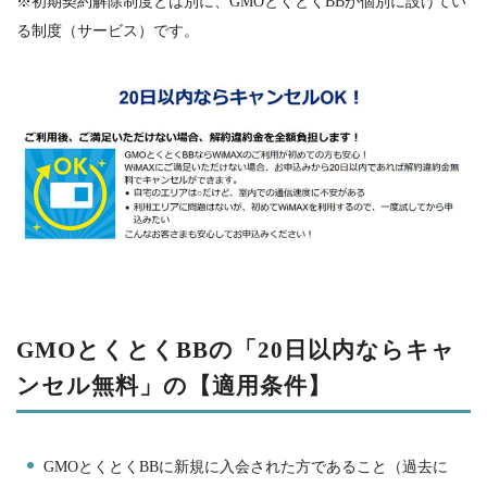
※初期契約解除制度とは別に、
GMO
とくとく
BB
が個別に設けてい
る制度（サービス）です。
GMO
とくとく
BB
の「
20
日以内ならキャ
ンセル無料」の【適用条件】
GMO
とくとく
BB
に新規に入会された方であること（過去に