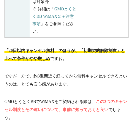
は対象外
※ 詳細は「
GMO
とくと
く
BB WiMAX
２＋注意
事項
」をご参照くださ
い。
「20日以内キャンセル無料」のほうが、「初期契約解除制度」と
比べて条件がやや厳しめ
ですね。
ですが一方で、約
3
週間近く経ってから無料キャンセルできるとい
うのは、とても安心感があります。
GMOとくとく
BB
で
WiMAX
をご契約される際は、
この
2つのキャン
セル制度とその違いについて、事前に知っておくと良い
でしょ
う。