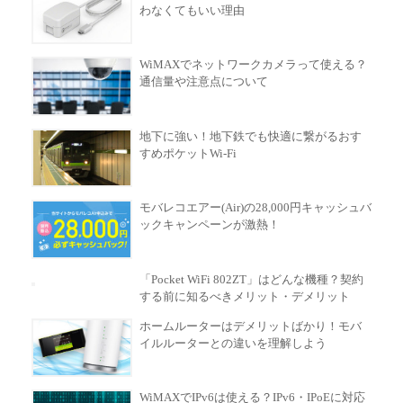
わなくてもいい理由
WiMAXでネットワークカメラって使える？
通信量や注意点について
地下に強い！地下鉄でも快適に繋がるおす
すめポケットWi-Fi
モバレコエアー(Air)の28,000円キャッシュバ
ックキャンペーンが激熱！
「Pocket WiFi 802ZT」はどんな機種？契約
する前に知るべきメリット・デメリット
ホームルーターはデメリットばかり！モバ
イルルーターとの違いを理解しよう
WiMAXでIPv6は使える？IPv6・IPoEに対応