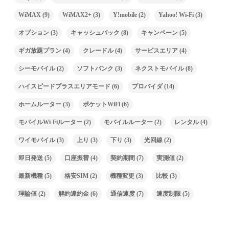
WiMAX
(9)
WiMAX2+
(3)
Y!mobile
(2)
Yahoo! Wi-Fi
(3)
オプション
(3)
キャッシュバック
(8)
キャンペーン
(5)
ギガ放題プラン
(4)
クレードル
(4)
サービスエリア
(4)
シーモバイル
(2)
ソフトバンク
(3)
ネクストモバイル
(8)
ハイスピードプラスエリアモード
(6)
プロバイダ
(14)
ホームルーター
(3)
ポケットWiFi
(6)
モバイルWi-Fiルーター
(2)
モバイルルーター
(2)
レンタル
(4)
ワイモバイル
(3)
上り
(3)
下り
(3)
光回線
(2)
即日発送
(5)
口座振替
(4)
契約期間
(7)
実測値
(2)
最新機種
(5)
格安SIM
(2)
機種変更
(3)
比較
(3)
理論値
(2)
解約違約金
(6)
通信速度
(7)
速度制限
(5)