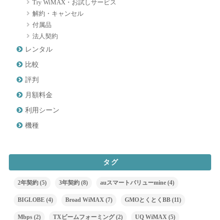
Try WiMAX・お試しサービス
解約・キャンセル
付属品
法人契約
レンタル
比較
評判
月額料金
利用シーン
機種
タグ
2年契約
(5)
3年契約
(8)
auスマートバリューmine
(4)
BIGLOBE
(4)
Broad WiMAX
(7)
GMOとくとくBB
(11)
Mbps
(2)
TXビームフォーミング
(2)
UQ WiMAX
(5)