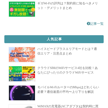
ギガWi-Fiの評判は？契約前に知るべきメリ
ット・デメリットまとめ
記事一覧
人気記事
ハイスピードプラスエリアモードとは？通
信エリア・注意点まとめ
クラウドSIMのWiFiサービス4社を比較！あ
なたにぴったりのクラウドWiFiサービス
モバイルWi-FiルーターのMbpsはどれくらい
必要？通信速度の平均〜上り下りを解説
WiMAXの充電器(ACアダプタ)は契約時に買