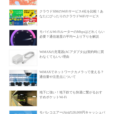
クラウドSIMのWiFiサービス4社を比較！あ
なたにぴったりのクラウドWiFiサービス
モバイルWi-FiルーターのMbpsはどれくらい
必要？通信速度の平均〜上り下りを解説
WiMAXの充電器(ACアダプタ)は契約時に買
わなくてもいい理由
WiMAXでネットワークカメラって使える？
通信量や注意点について
地下に強い！地下鉄でも快適に繋がるおす
すめポケットWi-Fi
モバレコエアー(Air)の28,000円キャッシュバ