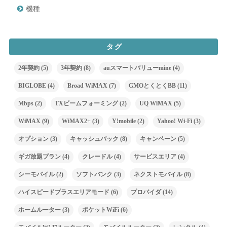
機種
タグ
2年契約
(5)
3年契約
(8)
auスマートバリューmine
(4)
BIGLOBE
(4)
Broad WiMAX
(7)
GMOとくとくBB
(11)
Mbps
(2)
TXビームフォーミング
(2)
UQ WiMAX
(5)
WiMAX
(9)
WiMAX2+
(3)
Y!mobile
(2)
Yahoo! Wi-Fi
(3)
オプション
(3)
キャッシュバック
(8)
キャンペーン
(5)
ギガ放題プラン
(4)
クレードル
(4)
サービスエリア
(4)
シーモバイル
(2)
ソフトバンク
(3)
ネクストモバイル
(8)
ハイスピードプラスエリアモード
(6)
プロバイダ
(14)
ホームルーター
(3)
ポケットWiFi
(6)