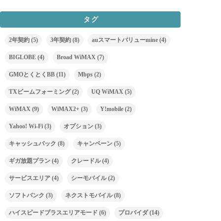
タグ
2年契約
(5)
3年契約
(8)
auスマートバリューmine
(4)
BIGLOBE
(4)
Broad WiMAX
(7)
GMOとくとくBB
(11)
Mbps
(2)
TXビームフォーミング
(2)
UQ WiMAX
(5)
WiMAX
(9)
WiMAX2+
(3)
Y!mobile
(2)
Yahoo! Wi-Fi
(3)
オプション
(3)
キャッシュバック
(8)
キャンペーン
(5)
ギガ放題プラン
(4)
クレードル
(4)
サービスエリア
(4)
シーモバイル
(2)
ソフトバンク
(3)
ネクストモバイル
(8)
ハイスピードプラスエリアモード
(6)
プロバイダ
(14)