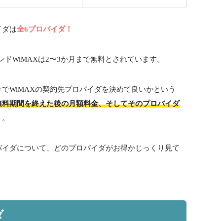
イダは
全6プロバイダ！
ンド
WiMAX
は2〜
3
か月まで無料とされています。
けで
WiMAX
の契約先プロバイダを決めて良いかという
無料期間を終えた後の月額料金、そしてそのプロバイダ
う。
バイダについて、どのプロバイダがお得かじっくり見て
ダ