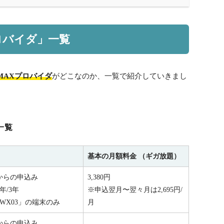
ロバイダ」一覧
MAXプロバイダ
がどこなのか、一覧で紹介していきまし
一覧
基本の月額料金 （ギガ放題）
からの申込み
3,380円
年/3年
※申込翌月〜翌々月は2,695円/
WX03」の端末のみ
月
からの申込み