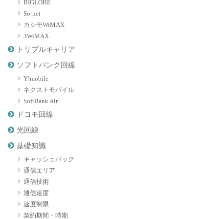
BIGLOBE
So-net
カシモWiMAX
3WiMAX
トリプルキャリア
ソフトバンク回線
Y!mobile
ネクストモバイル
SoftBank Air
ドコモ回線
光回線
基礎知識
キャッシュバック
通信エリア
通信技術
通信速度
速度制限
契約期間・時期