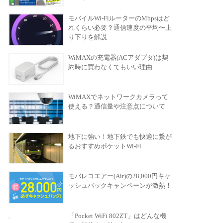
モバイルWi-FiルーターのMbpsはど
れくらい必要？通信速度の平均〜上
り下りを解説
WiMAXの充電器(ACアダプタ)は契
約時に買わなくてもいい理由
WiMAXでネットワークカメラって
使える？通信量や注意点について
地下に強い！地下鉄でも快適に繋が
るおすすめポケットWi-Fi
モバレコエアー(Air)の28,000円キャ
ッシュバックキャンペーンが激熱！
「Pocket WiFi 802ZT」はどんな機