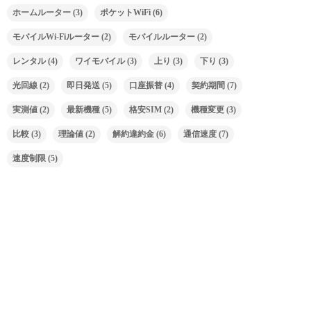
ホームルーター
(3)
ポケットWiFi
(6)
モバイルWi-Fiルーター
(2)
モバイルルーター
(2)
レンタル
(4)
ワイモバイル
(3)
上り
(3)
下り
(3)
光回線
(2)
即日発送
(5)
口座振替
(4)
契約期間
(7)
実測値
(2)
最新機種
(5)
格安SIM
(2)
機種変更
(3)
比較
(3)
理論値
(2)
解約違約金
(6)
通信速度
(7)
速度制限
(5)