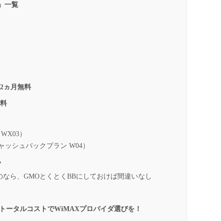
」一覧
み2ヵ月無料
無料
 WX03）
 キャッシュバックプラン W04）
い
のなら、GMOとくとくBBにしておけば間違いなし
トータルコストでWiMAXプロバイダ選びを！