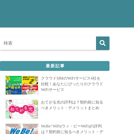
最新記事
クラウドSIMのWiFiサービス4社を
比較！あなたにぴったりのクラウド
WiFiサービス
おてがる光の評判は？契約前に知る
べきメリット・デメリットまとめ
WeBe! WiFi(ウィ・ビーWiFi)の評判
は？契約前に知るべきメリット・デ