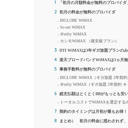
1
「初月の月額料金が無料のプロバイダ
2
初月の料金が無料のプロバイダ
BIGLOBE WiMAX
So-net WiMAX
＠nifty WiMAX
カシモWiMAX （最安級プラン）
3
DTI WiMAXは3年ギガ放題プランの
4
楽天ブロードバンドWiMAXは3ヵ月
5
事務手数料が無料のプロバイダ
BIGLOBE WiMAX（ギガ放題 2年契約
＠nifty WiMAX（ギガ放題 2年契約
6
総支払額はとくとくBBがもっとも安
トータルコストでWiMAXを選定する
7
契約のタイミングは月初が最もお得！
8
まとめ） 初月の料金に惑わされず、