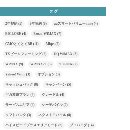
タグ
2年契約
(5)
3年契約
(8)
auスマートバリューmine
(4)
BIGLOBE
(4)
Broad WiMAX
(7)
GMOとくとくBB
(11)
Mbps
(2)
TXビームフォーミング
(2)
UQ WiMAX
(5)
WiMAX
(9)
WiMAX2+
(3)
Y!mobile
(2)
Yahoo! Wi-Fi
(3)
オプション
(3)
キャッシュバック
(8)
キャンペーン
(5)
ギガ放題プラン
(4)
クレードル
(4)
サービスエリア
(4)
シーモバイル
(2)
ソフトバンク
(3)
ネクストモバイル
(8)
ハイスピードプラスエリアモード
(6)
プロバイダ
(14)