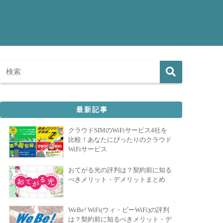
最新記事
クラウドSIMのWiFiサービス4社を
比較！あなたにぴったりのクラウド
WiFiサービス
おてがる光の評判は？契約前に知る
べきメリット・デメリットまとめ
WeBe! WiFi(ウィ・ビーWiFi)の評判
は？契約前に知るべきメリット・デ