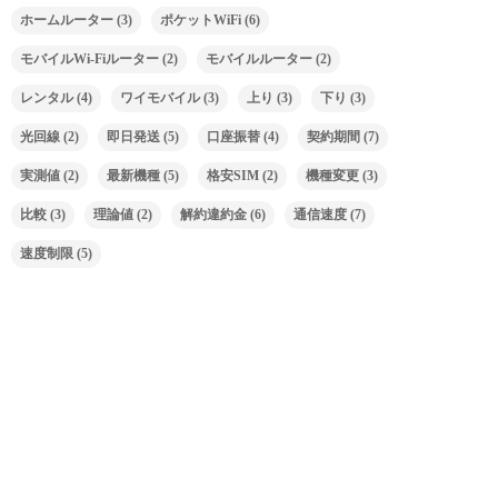
ホームルーター
(3)
ポケットWiFi
(6)
モバイルWi-Fiルーター
(2)
モバイルルーター
(2)
レンタル
(4)
ワイモバイル
(3)
上り
(3)
下り
(3)
光回線
(2)
即日発送
(5)
口座振替
(4)
契約期間
(7)
実測値
(2)
最新機種
(5)
格安SIM
(2)
機種変更
(3)
比較
(3)
理論値
(2)
解約違約金
(6)
通信速度
(7)
速度制限
(5)