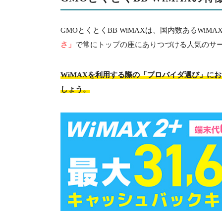
GMOとくとくBB WiMAXは、国内数あるWiM
さ」
で常にトップの座にありつづける人気のサ
WiMAXを利用する際の「プロバイダ選び」に
しょう。