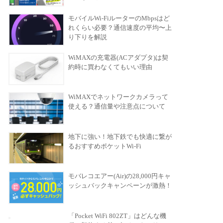
モバイルWi-FiルーターのMbpsはど
れくらい必要？通信速度の平均〜上
り下りを解説
WiMAXの充電器(ACアダプタ)は契
約時に買わなくてもいい理由
WiMAXでネットワークカメラって
使える？通信量や注意点について
地下に強い！地下鉄でも快適に繋が
るおすすめポケットWi-Fi
モバレコエアー(Air)の28,000円キャ
ッシュバックキャンペーンが激熱！
「Pocket WiFi 802ZT」はどんな機