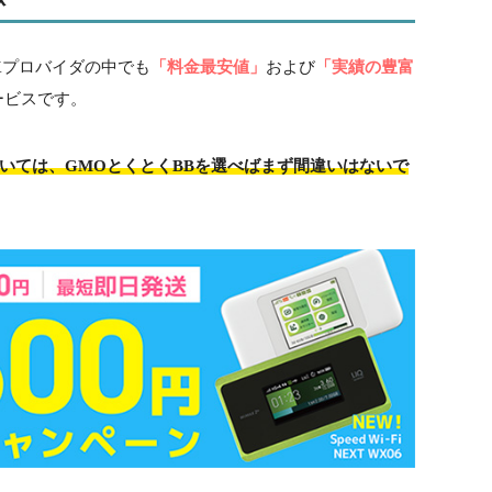
AXプロバイダの中でも
「料金最安値」
および
「実績の豊富
ービスです。
おいては、GMOとくとくBBを選べばまず間違いはないで