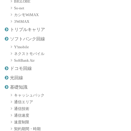
BIGLOBE
So-net
カシモWiMAX
3WiMAX
トリプルキャリア
ソフトバンク回線
Y!mobile
ネクストモバイル
SoftBank Air
ドコモ回線
光回線
基礎知識
キャッシュバック
通信エリア
通信技術
通信速度
速度制限
契約期間・時期